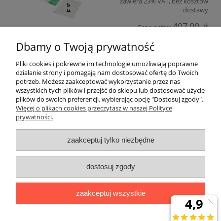
zawiera 23% VAT, bez kosztów
dostawy
407,00 zł
Cena netto:
Dbamy o Twoją prywatność
do koszyka
Pliki cookies i pokrewne im technologie umożliwiają poprawne
działanie strony i pomagają nam dostosować ofertę do Twoich
«
1
2
3
4
»
potrzeb. Możesz zaakceptować wykorzystanie przez nas
wszystkich tych plików i przejść do sklepu lub dostosować użycie
plików do swoich preferencji, wybierając opcję "Dostosuj zgody".
Warunki zakupów
Więcej o plikach cookies przeczytasz w naszej Polityce
prywatności.
Koszt i czas dostawy
zaakceptuj tylko niezbędne
Moje konto
dostosuj zgody
Gwarancja i zwroty
zaakceptuj wszystkie
O firmie